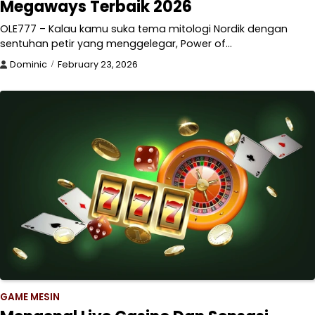
Megaways Terbaik 2026
OLE777 – Kalau kamu suka tema mitologi Nordik dengan
sentuhan petir yang menggelegar, Power of…
Dominic
February 23, 2026
GAME MESIN