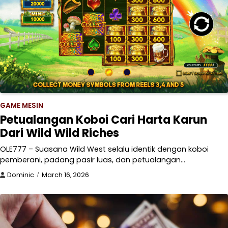
GAME MESIN
Petualangan Koboi Cari Harta Karun
Dari Wild Wild Riches
OLE777 – Suasana Wild West selalu identik dengan koboi
pemberani, padang pasir luas, dan petualangan…
Dominic
March 16, 2026