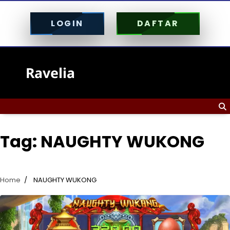
LOGIN
DAFTAR
Skip
to
Ravelia
content
Tag:
NAUGHTY WUKONG
Home
NAUGHTY WUKONG