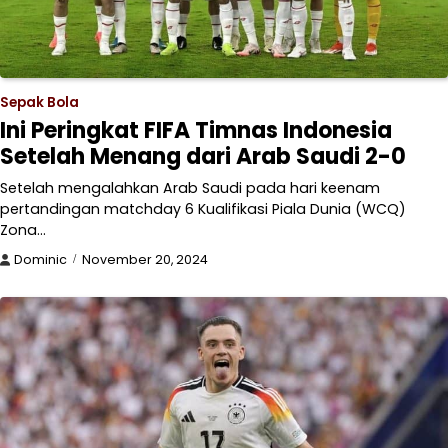
Sepak Bola
Ini Peringkat FIFA Timnas Indonesia
Setelah Menang dari Arab Saudi 2-0
Setelah mengalahkan Arab Saudi pada hari keenam
pertandingan matchday 6 Kualifikasi Piala Dunia (WCQ)
Zona…
Dominic
November 20, 2024