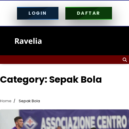
LOGIN
DAFTAR
Skip
to
Ravelia
content
Category:
Sepak Bola
Home
Sepak Bola