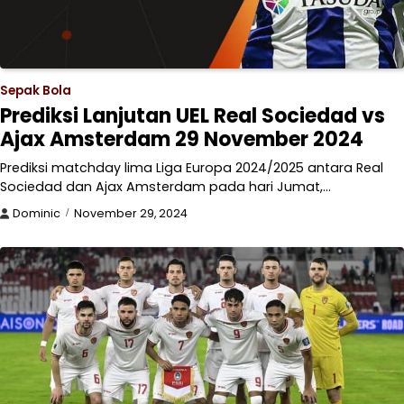
Sepak Bola
Prediksi Lanjutan UEL Real Sociedad vs
Ajax Amsterdam 29 November 2024
Prediksi matchday lima Liga Europa 2024/2025 antara Real
Sociedad dan Ajax Amsterdam pada hari Jumat,…
Dominic
November 29, 2024