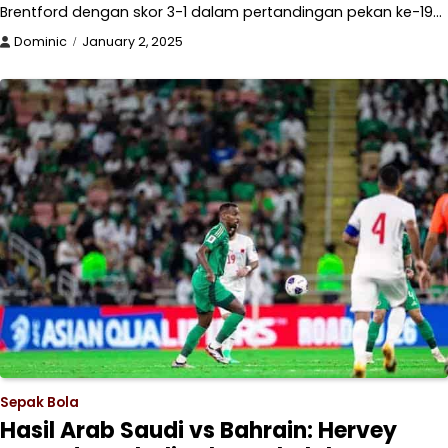
Brentford dengan skor 3-1 dalam pertandingan pekan ke-19…
Dominic
January 2, 2025
Sepak Bola
Hasil Arab Saudi vs Bahrain: Hervey