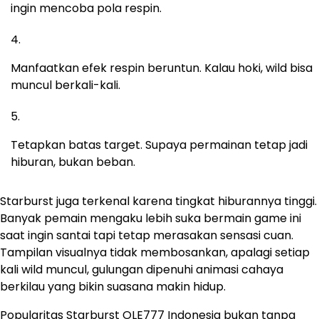
ingin mencoba pola respin.
Manfaatkan efek respin beruntun. Kalau hoki, wild bisa
muncul berkali-kali.
Tetapkan batas target. Supaya permainan tetap jadi
hiburan, bukan beban.
Starburst juga terkenal karena tingkat hiburannya tinggi.
Banyak pemain mengaku lebih suka bermain game ini
saat ingin santai tapi tetap merasakan sensasi cuan.
Tampilan visualnya tidak membosankan, apalagi setiap
kali wild muncul, gulungan dipenuhi animasi cahaya
berkilau yang bikin suasana makin hidup.
Popularitas Starburst OLE777 Indonesia bukan tanpa