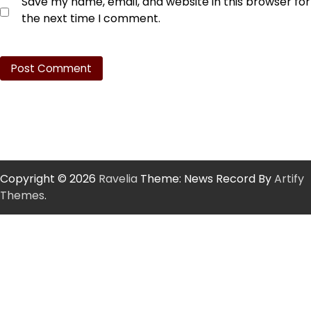
Save my name, email, and website in this browser for
the next time I comment.
Copyright © 2026
Ravelia
Theme: News Record By
Artify
Themes
.