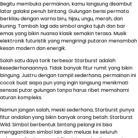
Begitu membuka permainan, kamu langsung disambut
latar galaksi penuh bintang. Gulungan berisi permata
berkilau dengan warna biru, hijau, ungu, merah, dan
kuning. Tambah lagi ada simbol angka tujuh dan bar
emas yang bikin nuansa klasik semakin terasa. Musik
elektronik futuristik yang mengiringi putaran menambah
kesan modern dan energik.
Salah satu daya tarik terbesar Starburst adalah
kesederhanaannya. Tidak banyak fitur rumit yang bikin
bingung. Justru dengan tampil sederhana, permainan ini
cocok buat siapa pun yang ingin langsung menikmati
sensasi putar gulungan tanpa harus ribet memahami
aturan kompleks.
Namun jangan salah, meski sederhana, Starburst punya
fitur andalan yang bikin banyak orang betah: Starburst
Wild. Simbol berbentuk bintang pelangi ini bisa
menggantikan simbol lain dan meluas ke seluruh