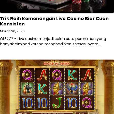
Trik Raih Kemenangan Live Casino Biar Cuan
Konsisten
March 20, 2026
OLE777 – Live casino menjadi salah satu permainan yang
banyak diminati karena menghadirkan sensasi nyata…