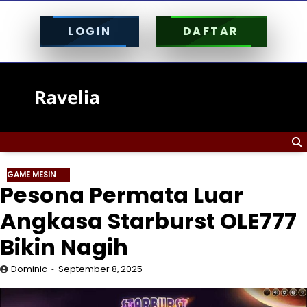
LOGIN
DAFTAR
Skip
to
Ravelia
content
GAME MESIN
Pesona Permata Luar
Angkasa Starburst OLE777
Bikin Nagih
Dominic
September 8, 2025