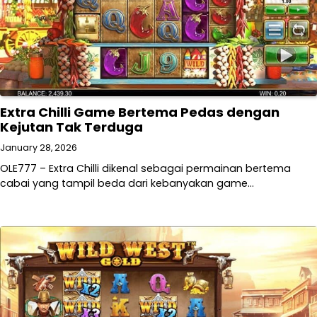
Extra Chilli Game Bertema Pedas dengan
Kejutan Tak Terduga
January 28, 2026
OLE777 – Extra Chilli dikenal sebagai permainan bertema
cabai yang tampil beda dari kebanyakan game…