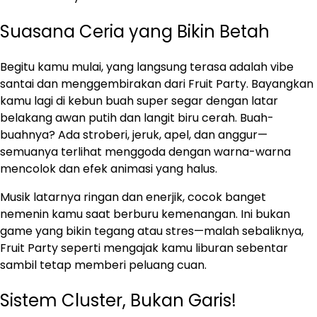
Suasana Ceria yang Bikin Betah
Begitu kamu mulai, yang langsung terasa adalah vibe
santai dan menggembirakan dari Fruit Party. Bayangkan
kamu lagi di kebun buah super segar dengan latar
belakang awan putih dan langit biru cerah. Buah-
buahnya? Ada stroberi, jeruk, apel, dan anggur—
semuanya terlihat menggoda dengan warna-warna
mencolok dan efek animasi yang halus.
Musik latarnya ringan dan enerjik, cocok banget
nemenin kamu saat berburu kemenangan. Ini bukan
game yang bikin tegang atau stres—malah sebaliknya,
Fruit Party seperti mengajak kamu liburan sebentar
sambil tetap memberi peluang cuan.
Sistem Cluster, Bukan Garis!