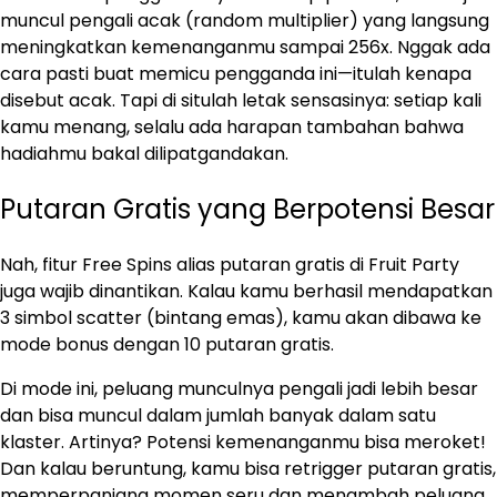
muncul pengali acak (random multiplier) yang langsung
meningkatkan kemenanganmu sampai 256x. Nggak ada
cara pasti buat memicu pengganda ini—itulah kenapa
disebut acak. Tapi di situlah letak sensasinya: setiap kali
kamu menang, selalu ada harapan tambahan bahwa
hadiahmu bakal dilipatgandakan.
Putaran Gratis yang Berpotensi Besar
Nah, fitur Free Spins alias putaran gratis di Fruit Party
juga wajib dinantikan. Kalau kamu berhasil mendapatkan
3 simbol scatter (bintang emas), kamu akan dibawa ke
mode bonus dengan 10 putaran gratis.
Di mode ini, peluang munculnya pengali jadi lebih besar
dan bisa muncul dalam jumlah banyak dalam satu
klaster. Artinya? Potensi kemenanganmu bisa meroket!
Dan kalau beruntung, kamu bisa retrigger putaran gratis,
memperpanjang momen seru dan menambah peluang