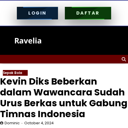
LOGIN
DAFTAR
Skip
to
Ravelia
content
Sepak Bola
Kevin Diks Beberkan
dalam Wawancara Sudah
Urus Berkas untuk Gabung
Timnas Indonesia
Dominic
October 4, 2024