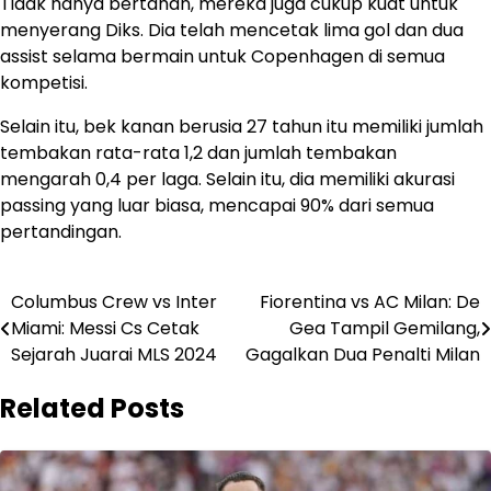
Tidak hanya bertahan, mereka juga cukup kuat untuk
menyerang Diks. Dia telah mencetak lima gol dan dua
assist selama bermain untuk Copenhagen di semua
kompetisi.
Selain itu, bek kanan berusia 27 tahun itu memiliki jumlah
tembakan rata-rata 1,2 dan jumlah tembakan
mengarah 0,4 per laga. Selain itu, dia memiliki akurasi
passing yang luar biasa, mencapai 90% dari semua
pertandingan.
Post
Columbus Crew vs Inter
Fiorentina vs AC Milan: De
Miami: Messi Cs Cetak
Gea Tampil Gemilang,
navigation
Sejarah Juarai MLS 2024
Gagalkan Dua Penalti Milan
Related Posts